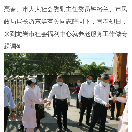
亮春
、
市人大社会委副主任委员钟格兰
、
市民
政局局长游东
等
有关同志
陪同下
，冒着烈日，
来到龙岩市社会福利中心就养老服务工作
做
专
题调研。