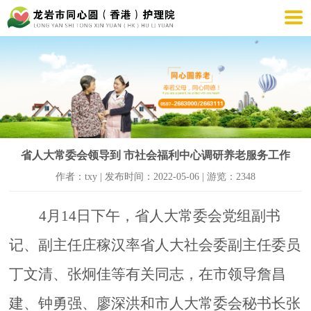
省人大常委会领导到 市社会福利中心调研养老服务工作
作者：txy | 发布时间：2022-05-06 | 游览：2348
4月14日下午，省人大常委会党组副书
记、副主任庄稼汉率省人大社会委
副主任委员
丁文清
、
张炯佳
等
有关同志
，
在市
领导
詹昌
建
、
钟勇强
、
廖深洪
和
市人大常委会秘书长张